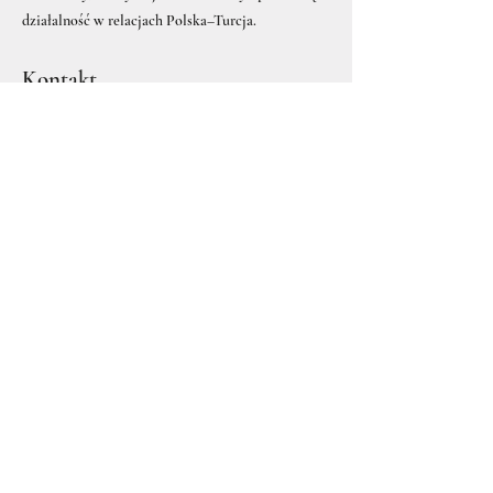
działalność w relacjach Polska–Turcja.
Kontakt
Osoby, uczelnie, instytucje oraz organizacje
zainteresowane współpracą zapraszamy do
kontaktu w celu ustalenia zakresu, tematyki i
formuły spotkania.
adw. Joanna Kuruçaylıoğlu
JK Law & Consulting
jklawconsulting@gmail.com
www.jklawconsulting.com
W zależności od potrzeb,
możesz skorzystać z