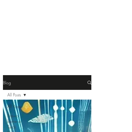
JK Law & Consulting |
Polski Adwokat w Turcji
Blog
All Posts
All Posts
Prawo
karne w
Turcji