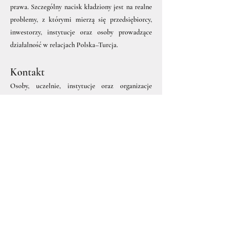
prawa. Szczególny nacisk kładziony jest na realne
problemy, z którymi mierzą się przedsiębiorcy,
inwestorzy, instytucje oraz osoby prowadzące
działalność w relacjach Polska–Turcja.
Kontakt
Osoby, uczelnie, instytucje oraz organizacje
zainteresowane współpracą zapraszamy do
kontaktu w celu ustalenia zakresu, tematyki i
formuły spotkania.
adw. Joanna Kuruçaylıoğlu
JK Law & Consulting
jklawconsulting@gmail.com
www.jklawconsulting.com