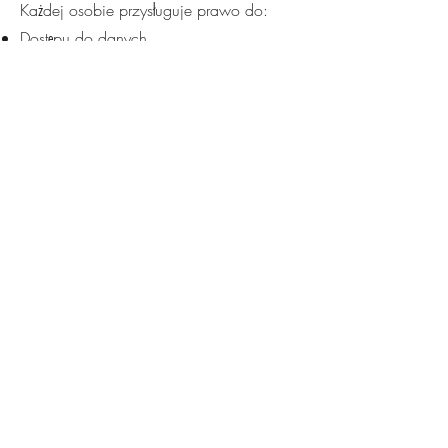
Każdej osobie przysługuje prawo do:
Dostępu do danych,
Sprostowania danych,
Usunięcia danych,
Ograniczenia przetwarzania danych,
Przenoszenia danych,
Wniesienia sprzeciwu,
Wniesienia skargi do organu
nadzorczego.
Kontakt
W sprawach dotyczących
przetwarzania danych osobowych
prosimy o kontakt:
📧 jklawconsulting@gmail.com