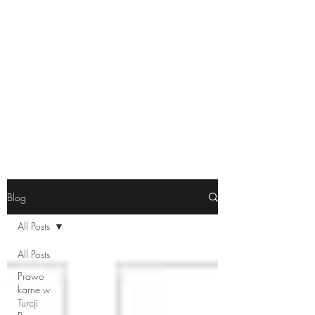
JK Law & Consulting |
Polski Adwokat w Turcji
Blog
All Posts
All Posts
Prawo
karne w
Turcji