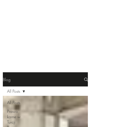
JK Law & Consulting |
Polski Adwokat w Turcji
Blog
All Posts
All Posts
Prawo
karne w
Turcji