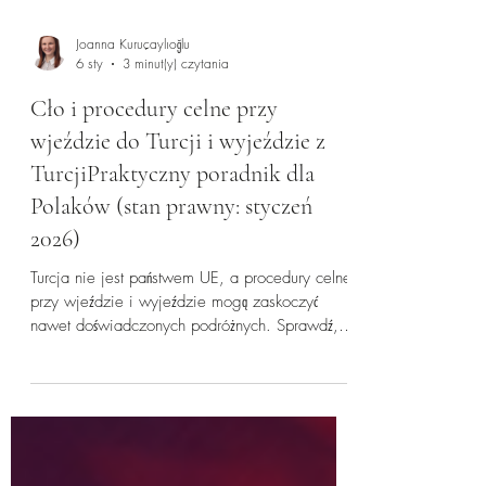
Joanna Kuruçaylıoğlu
6 sty
3 minut(y) czytania
Cło i procedury celne przy
wjeździe do Turcji i wyjeździe z
TurcjiPraktyczny poradnik dla
Polaków (stan prawny: styczeń
2026)
Turcja nie jest państwem UE, a procedury celne
przy wjeździe i wyjeździe mogą zaskoczyć
nawet doświadczonych podróżnych. Sprawdź,
kiedy powstaje obowiązek zapłaty cła, co
podlega zgłoszeniu i jak uniknąć problemów na