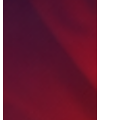
tureckiej granicy. Praktyczny poradnik dla
Polaków, aktualny na 2026 rok.