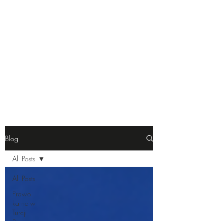
JK Law & Consulting |
Polski Adwokat w Turcji
Blog
All Posts
All Posts
Prawo
karne w
Turcji