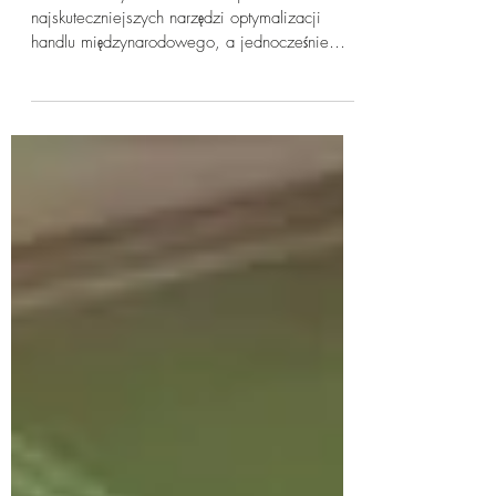
przewagę konkurencyjną?
Tureckie strefy wolnocłowe to jedno z
najskuteczniejszych narzędzi optymalizacji
handlu międzynarodowego, a jednocześnie
jedno z najbardziej ignorowanych przez
polskie firmy. Sprawdź, jak import i eksport
przez free zone w Turcji może poprawić marżę,
cash flow i elastyczność operacyjną – bez
zbędnego ryzyka podatkowego. Praktyczny
poradnik dla firm handlujących
międzynarodowo.