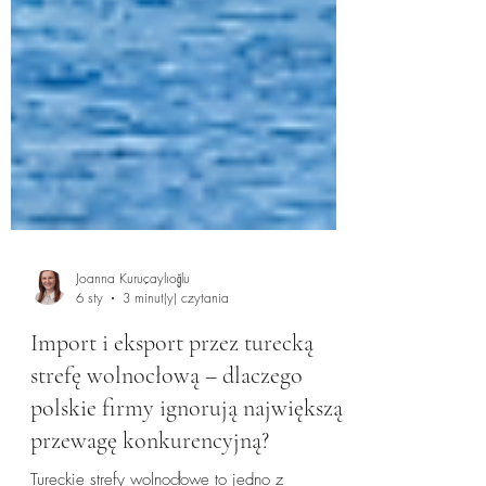
Joanna Kuruçaylıoğlu
6 sty
3 minut(y) czytania
Import i eksport przez turecką
strefę wolnocłową – dlaczego
polskie firmy ignorują największą