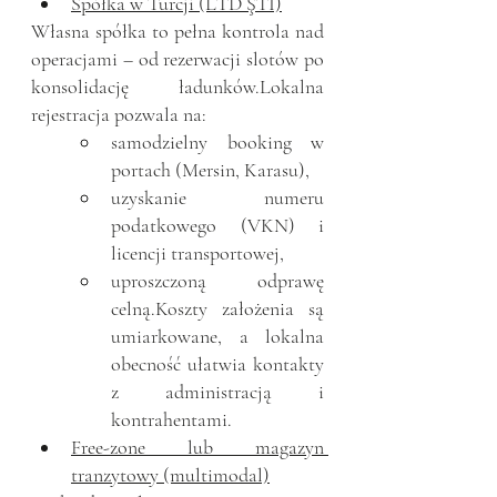
Spółka w Turcji (LTD ŞTİ)
Własna spółka to pełna kontrola nad 
operacjami – od rezerwacji slotów po 
konsolidację ładunków.Lokalna 
rejestracja pozwala na:
samodzielny booking w 
portach (Mersin, Karasu),
uzyskanie numeru 
podatkowego (VKN) i 
licencji transportowej,
uproszczoną odprawę 
celną.Koszty założenia są 
umiarkowane, a lokalna 
obecność ułatwia kontakty 
z administracją i 
kontrahentami.
Free-zone lub magazyn 
tranzytowy (multimodal)