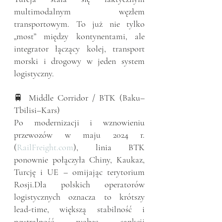
multimodalnym węzłem 
transportowym. To już nie tylko 
„most” między kontynentami, ale 
integrator łączący kolej, transport 
morski i drogowy w jeden system 
logistyczny.
🚆 Middle Corridor / BTK (Baku–
Tbilisi–Kars)
Po modernizacji i wznowieniu 
przewozów w maju 2024 r. 
(
RailFreight.com
), linia BTK 
ponownie połączyła Chiny, Kaukaz, 
Turcję i UE – omijając terytorium 
Rosji.Dla polskich operatorów 
logistycznych oznacza to krótszy 
lead-time, większą stabilność i 
neutralność wobec sankcji 