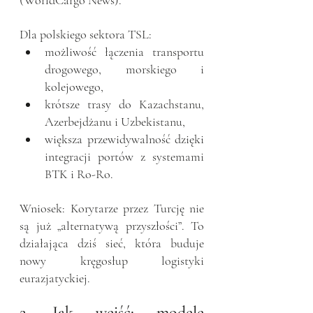
Dla polskiego sektora TSL:
możliwość łączenia transportu 
drogowego, morskiego i 
kolejowego,
krótsze trasy do Kazachstanu, 
Azerbejdżanu i Uzbekistanu,
większa przewidywalność dzięki 
integracji portów z systemami 
BTK i Ro-Ro.
Wniosek: Korytarze przez Turcję nie 
są już „alternatywą przyszłości”. To 
działająca dziś sieć, która buduje 
nowy kręgosłup logistyki 
eurazjatyckiej.
2. Jak wejść: modele 