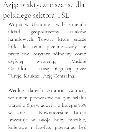
Azją: praktyczne szanse dla
polskiego sektora TSL
Wojna w Ukrainie trwale zmieniła 
układ geopolityczny szlaków 
handlowych. Towary, które jeszcze 
kilka lat temu przemieszczały się 
przez tzw. korytarz północny, coraz 
częściej wybierają „Middle 
Corridor” – trasę biegnącą przez 
Turcję, Kaukaz i Azję Centralną.
Według danych Atlantic Council, 
wolumen przewozów na tym szlaku 
wzrósł o 89% w 2023 r. i o kolejne 70% 
w 2024 r.. Równocześnie Turcja 
inwestuje w swoje huby morskie, 
kolejowe i Ro-Ro, przestając być 