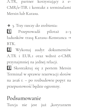
A.TR, partner korzystający z e-
CMR/e-TIR i kontakt z terminalami 
Mersin lub Karasu.
🔹 3. Trzy rzeczy do zrobienia:
1️⃣ Przeprowadź pilotaż 2–3 
ładunków trasą Karasu–Konstanca → 
BTK.
2️⃣ Wykonaj audyt dokumentów 
A.TR i EUR.1 oraz wdroż e-CMR 
przynajmniej na jednej relacji.
3️⃣ Skontaktuj się z portem Mersin 
Terminal w sprawie rezerwacji slotów 
na 2026 r. – po rozbudowie popyt na 
przepustowość będzie ogromny.
Podsumowanie
Turcja nie jest już „korytarzem 