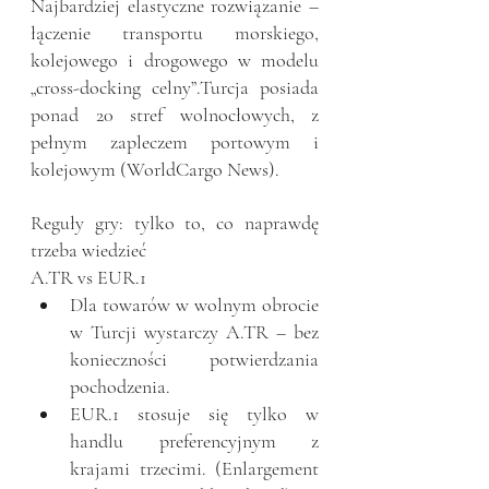
Najbardziej elastyczne rozwiązanie – 
łączenie transportu morskiego, 
kolejowego i drogowego w modelu 
„cross-docking celny”.Turcja posiada 
ponad 20 stref wolnocłowych, z 
pełnym zapleczem portowym i 
kolejowym (WorldCargo News).
Reguły gry: tylko to, co naprawdę 
trzeba wiedzieć
A.TR vs EUR.1
Dla towarów w wolnym obrocie 
w Turcji wystarczy A.TR – bez 
konieczności potwierdzania 
pochodzenia.
EUR.1 stosuje się tylko w 
handlu preferencyjnym z 
krajami trzecimi. (Enlargement 