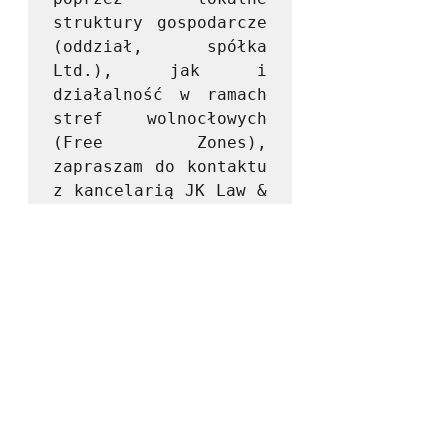
struktury gospodarcze 
(oddział, spółka 
Ltd.), jak i 
działalność w ramach 
stref wolnocłowych 
(Free Zones), 
zapraszam do kontaktu 
z kancelarią JK Law & 
Consulting.

Wspieramy 
przedsiębiorstwa z 
sektora transportu, 
logistyki i handlu 
międzynarodowego w 
zakresie:

- rejestracji i 