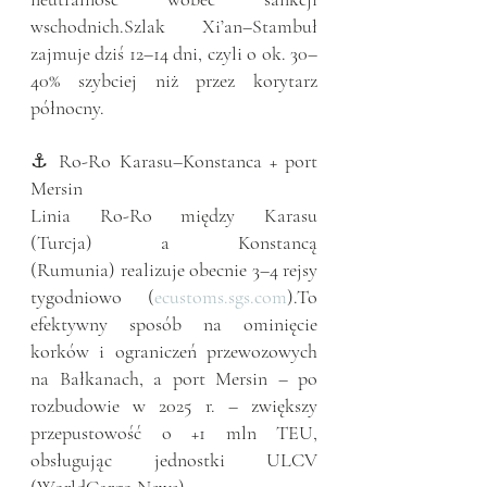
wschodnich.Szlak Xi’an–Stambuł 
zajmuje dziś 12–14 dni, czyli o ok. 30–
40% szybciej niż przez korytarz 
północny.
⚓ Ro-Ro Karasu–Konstanca + port 
Mersin
Linia Ro-Ro między Karasu 
(Turcja) a Konstancą 
(Rumunia) realizuje obecnie 3–4 rejsy 
tygodniowo (
ecustoms.sgs.com
).To 
efektywny sposób na ominięcie 
korków i ograniczeń przewozowych 
na Bałkanach, a port Mersin – po 
rozbudowie w 2025 r. – zwiększy 
przepustowość o +1 mln TEU, 
obsługując jednostki ULCV 
(WorldCargo News).