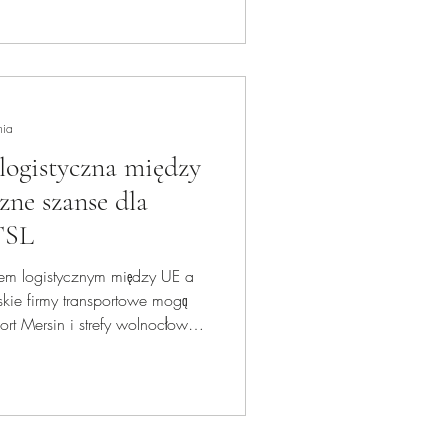
nia
logistyczna między
zne szanse dla
TSL
bem logistycznym między UE a
lskie firmy transportowe mogą
ort Mersin i strefy wolnocłowe,
yjną na rynkach Eurazji.