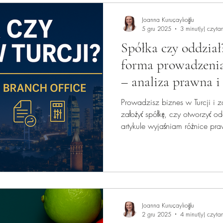
Joanna Kuruçaylıoğlu
5 gru 2025
3 minut(y) czyta
Spółka czy oddział
forma prowadzenia
– analiza prawna i
Prowadzisz biznes w Turcji i z
założyć spółkę, czy otworzyć o
artykule wyjaśniam różnice pr
pokazuję wymagania oraz ryzy
wskazuję, która opcja jest naj
inwestora zagranicznego w 2
Joanna Kuruçaylıoğlu
2 gru 2025
4 minut(y) czyta