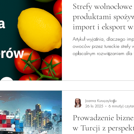
Strefy wolnocłowe 
produktami spożyw
import i eksport 
przez Free Zone na
Artykuł wyjaśnia, dlaczego imp
owoców przez tureckie strefy 
opłacalnym rozwiązaniem dla
zalety podatkowe, logistyczne
aktualne przepisy oraz prakty
handlu międzynarodowym.
Joanna Kuruçaylıoğlu
26 lis 2025
6 minut(y) czyta
Prowadzenie bizne
w Turcji z perspe