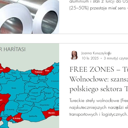
aluminium i stali z Turcji do 
(25–50%) przestaje mieć sens 
tureckich stref wolnocłowych 
legalnie obniżyć obciążenia celn
wskazówki dla polskich firm, k
rynek USA.
Joanna Kuruçaylıoğlu
10 lis 2025
3 minut(y) czyta
FREE ZONES – Tur
Wolnocłowe: szans
polskiego sektora 
Tureckie strefy wolnocłowe (Fr
najskuteczniejszych narzędzi ek
transportowych i logistycznych.
procedur — Free Zones oferują
elastyczny sposób wejścia na 