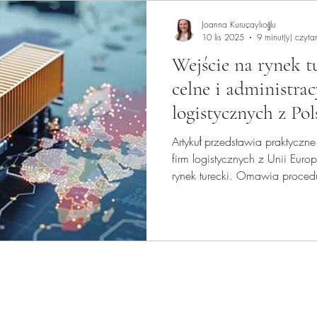
Joanna Kuruçaylıoğlu
10 lis 2025
9 minut(y) czyta
Wejście na rynek 
celne i administrac
logistycznych z Pol
Artykuł przedstawia praktyczn
firm logistycznych z Unii Euro
rynek turecki. Omawia procedu
transportowe, system U-ETDS o
współpracy z tureckimi partner
JK Law & Consulting