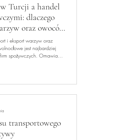
w Turcji a handel
czymi: dlaczego
warzyw oraz owoców
prawdę się opłaca?
ort i eksport warzyw oraz
wolnocłowe jest najbardziej
 firm spożywczych. Omawiam
 i finansowe Free Zone,
czne przykłady zastosowania w
nia
su transportowego
ktywy