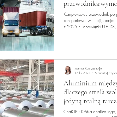
przewoźnika:wymog
praktyka i punkt 
Kompleksowy przewodnik po p
transportowej w Turcji, obej
z 2025 r., obowiązki U-ETDS
tachografów, kabotaż oraz kl
przewoźników z UE.
Joanna Kuruçaylıoğlu
17 lis 2025
5 minut(y) czyta
Aluminium między
dlaczego strefa wol
jedyną realną tarc
celną”
ChatGPT: Krótka analiza tego, dlaczego klasyczny eksport