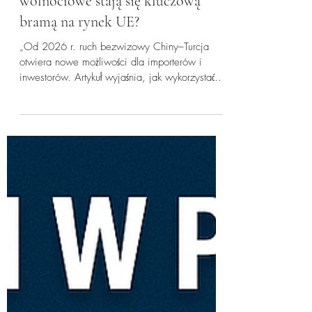
Joanna Kuruçaylıoğlu
3 sty
3 minut(y) czytania
Ruch bezwizowy Chiny–Turcja od
2026 r. Dlaczego tureckie strefy
wolnocłowe stają się kluczową
bramą na rynek UE?
„Od 2026 r. ruch bezwizowy Chiny–Turcja
otwiera nowe możliwości dla importerów i
inwestorów. Artykuł wyjaśnia, jak wykorzystać
tureckie strefy wolnocłowe (FTZ) do legalnego i
efektywnego sprowadzania towarów z Chin
oraz wprowadzania ich na rynek europejski, z
uwzględnieniem prawa celnego, compliance i
ryzyk regulacyjnych.