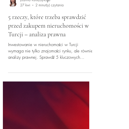
Joanna Kuruçaylıoğlu
27 kwi
2 minut(y) czytania
5 rzeczy, które trzeba sprawdzić
przed zakupem nieruchomości w
Turcji – analiza prawna
Inwestowanie w nieruchomości w Turcji
wymaga nie tylko znajomości rynku, ale również
analizy prawnej. Sprawdź 5 kluczowych
elementów, które każdy inwestor powinien
zweryfikować przed zakupem, aby uniknąć ryzyk
prawnych i finansowych.