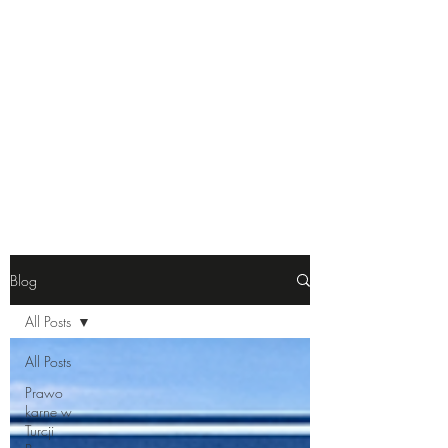
JK Law & Consulting |
Polski Adwokat w Turcji
Blog
All Posts
All Posts
Prawo
karne w
Turcji